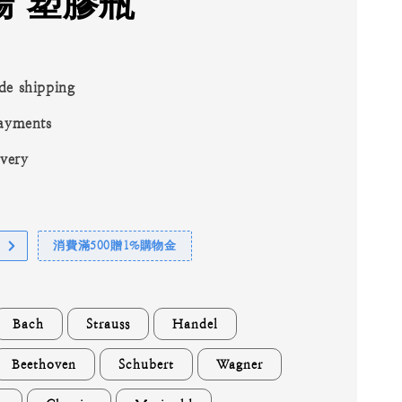
場 塑膠瓶
de shipping
ayments
ivery
消費滿500贈1%購物金
Bach
Strauss
Handel
Beethoven
Schubert
Wagner