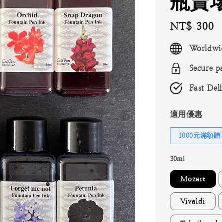
瓶賣
Regular
NT$ 300
price
Worldwi
Secure p
Fast Del
適用優惠
1000元滿額贈
30ml
Mozart
Vivaldi