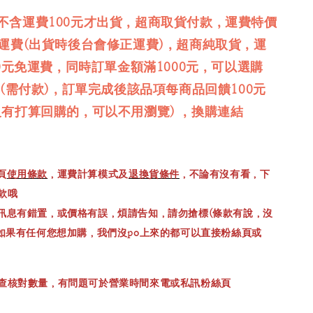
不含運費100元才出貨，超商取貨付款，運費特價
免運費(出貨時後台會修正運費)，超商純取貨，運
00元免運費，同時訂單金額滿1000元，可以選購
品(需付款)，訂單完成後該品項每商品回饋100元
沒有打算回購的，可以不用瀏覽) ，換購連結
頁
使用條款
，運費計算模式及
退換貨條件
，不論有沒有看，下
款哦
訊息有錯置，或價格有誤，煩請告知，請勿搶標(條款有說，沒
，如果有任何您想加購，我們沒po上來的都可以直接粉絲頁或
查核對數量，有問題可於營業時間來電或私訊粉絲頁