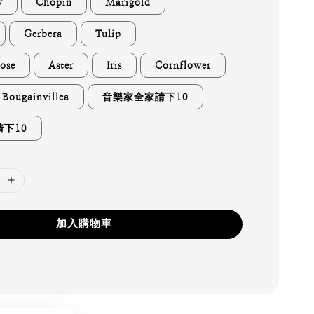
y
Chopin
Marigold
Gerbera
Tulip
ose
Aster
Iris
Cornflower
Bougainvillea
音樂家全家請下10
下10
加入購物車