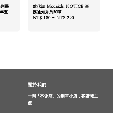
系列墨
默代誌 Modaizhi NOTICE 事
5年五
務通知系列印章
Regular
NT$ 180
-
NT$ 290
price
關於我們
一間「不像店」的鋼筆小店，客請隨主
便