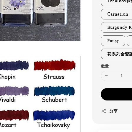
Tchaikovsk
Carnation
Burgundy R
Pansy
花系列全套請
數量
分享