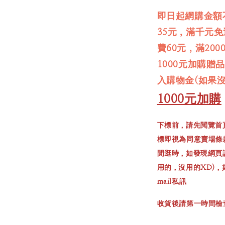
即日起網購金額
35元，滿千元
費60元，滿20
1000元加購贈
入購物金(如果
1000元加購
下標前，請先閱覽首
標即視為同意賣場條
閒逛時，如發現網頁
用的，沒用的XD)
mail私訊
收貨後請第一時間檢