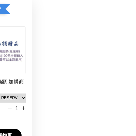
贈
滿額 加購商
-
+
購物車