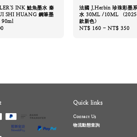
ER'S INK 鯰魚墨水 秦
法國 J.Herbin 珍珠彩墨
I SHI HUANG 鋼筆墨
水 30ML /10ML （202
 90ml
款新色）
00
Regular
NT$ 160
-
NT$ 350
price
t
Quick links
Contact Us
物流動態查詢