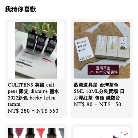
我猜你喜歡
CULTPENS 英國 cult
藍濃道具屋 台灣茶色
pens 限定 diamine 墨水
5ML 10ML分裝賣場 日
2022新色 becky helen
月潭紅茶 包種 鐵觀音
tamm
Regular
NT$ 80
-
NT$ 150
Regular
NT$ 280
-
NT$ 550
price
price