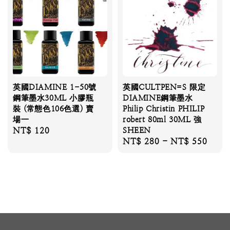
英國DIAMINE 1-50號
英國CULTPEN=S 限定
鋼筆墨水30ML 小膠瓶
DIAMINE鋼筆墨水
裝 (常態色106色選) 賣
Philip Christin PHILIP
場一
robert 80ml 30ML 強
Regular
NT$ 120
SHEEN
Regular
NT$ 280
-
NT$ 550
price
price