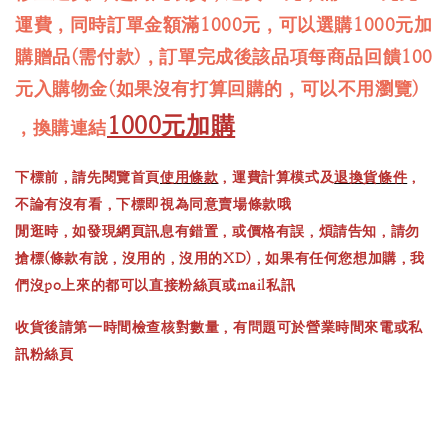
運費，同時訂單金額滿1000元，可以選購1000元加
購贈品(需付款)，訂單完成後該品項每商品回饋100
元入購物金(如果沒有打算回購的，可以不用瀏覽)
1000元加購
，換購連結
下標前，請先閱覽首頁
使用條款
，運費計算模式及
退換貨條件
，
不論有沒有看，下標即視為同意賣場條款哦
閒逛時，如發現網頁訊息有錯置，或價格有誤，煩請告知，請勿
搶標(條款有說，沒用的，沒用的XD)，如果有任何您想加購，我
們沒po上來的都可以直接粉絲頁或mail私訊
收貨後請第一時間檢查核對數量，有問題可於營業時間來電或私
訊粉絲頁