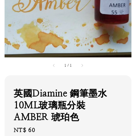
1
/
1
英國Diamine 鋼筆墨水
10ML玻璃瓶分裝
AMBER 琥珀色
Regular
NT$ 60