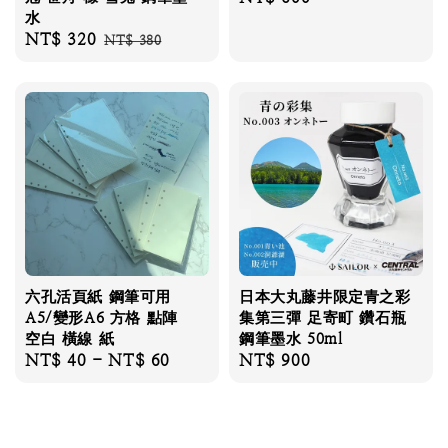
水
price
Sale
NT$ 320
Regular
NT$ 380
price
price
六孔活頁紙 鋼筆可用
日本大丸藤井限定青之彩
A5/變形A6 方格 點陣
集第三彈 足寄町 鑽石瓶
空白 橫線 紙
鋼筆墨水 50ml
Regular
NT$ 40
-
NT$ 60
Regular
NT$ 900
price
price