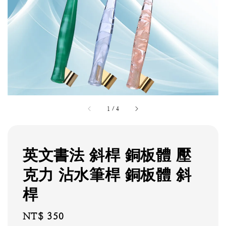
1
/
4
英文書法 斜桿 銅板體 壓
克力 沾水筆桿 銅板體 斜
桿
Regular
NT$ 350