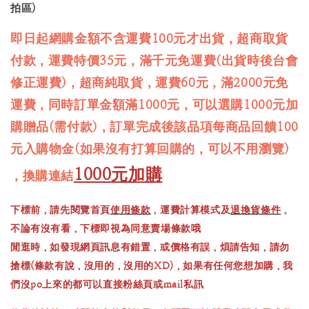
拍區)
即日起網購金額不含運費100元才出貨，超商取貨
付款，運費特價35元，滿千元免運費(出貨時後台會
修正運費)，超商純取貨，運費60元，滿2000元免
運費，同時訂單金額滿1000元，可以選購1000元加
購贈品(需付款)，訂單完成後該品項每商品回饋100
元入購物金(如果沒有打算回購的，可以不用瀏覽)
1000元加購
，換購連結
下標前，請先閱覽首頁
使用條款
，運費計算模式及
退換貨條件
，
不論有沒有看，下標即視為同意賣場條款哦
閒逛時，如發現網頁訊息有錯置，或價格有誤，煩請告知，請勿
搶標(條款有說，沒用的，沒用的XD)，如果有任何您想加購，我
們沒po上來的都可以直接粉絲頁或mail私訊