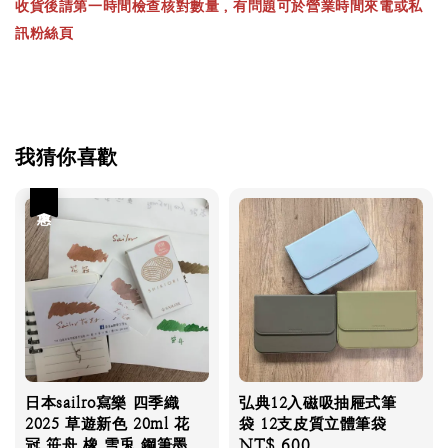
收貨後請第一時間檢查核對數量，有問題可於營業時間來電或私
訊粉絲頁
我猜你喜歡
優惠
日本sailro寫樂 四季織
弘典12入磁吸抽屜式筆
2025 草遊新色 20ml 花
袋 12支皮質立體筆袋
冠 笹舟 橡 雪兎 鋼筆墨
Regular
NT$ 600