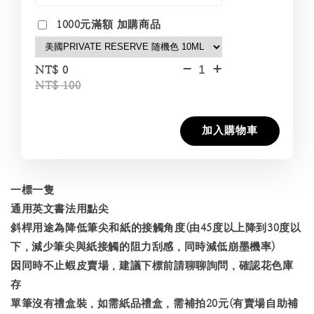
1000元滿額 加購商品
-
+
NT$ 0
NT$ 100
加入購物車
一標一隻
通用英文書法用點尖
斜桿用途為降低筆尖和紙的接觸角度(由45度以上降到30度以
下，減少筆尖與紙接觸的阻力刮感，同時減低崩墨機率)
因同時不止蝦皮賣場，建議下標前請聊聊詢問，確認花色庫
存
單筆沒有禮盒裝，如需紙品禮盒，需補拍20元(有賣場自助補