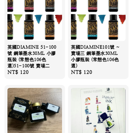
英國DIAMINE 51-100
英國DIAMINE101號 ~
號 鋼筆墨水30ML 小膠
賣場三 鋼筆墨水30ML
瓶裝 (常態色106色
小膠瓶裝 (常態色106色
選)51-100號 賣場二
選)
Regular
NT$ 120
Regular
NT$ 120
price
price