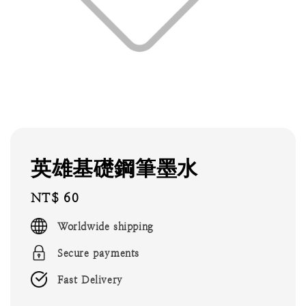
英雄基礎鋼筆墨水
Regular
NT$ 60
price
Worldwide shipping
Secure payments
Fast Delivery