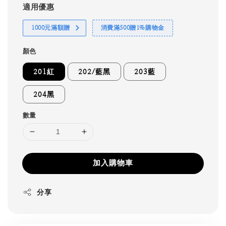
適用優惠
1000元滿額贈
消費滿500贈1%購物金
顏色
201紅
202/藍黑
203藍
204黑
數量
加入購物車
分享