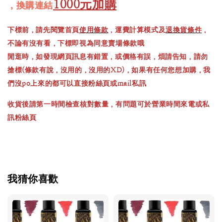
1000元加購
，換購連結
下標前，請先閱覽首頁
使用條款
，運費計算模式及
退換貨條件
，
不論有沒有看，下標即視為同意賣場條款哦
閒逛時，如發現網頁訊息有錯置，或價格有誤，煩請告知，請勿
搶標(條款有說，沒用的，沒用的XD)，如果有任何您想加購，我
們沒po上來的都可以直接粉絲頁或mail私訊
收貨後請第一時間檢查核對數量，有問題可於營業時間來電或私
訊粉絲頁
我猜你喜歡