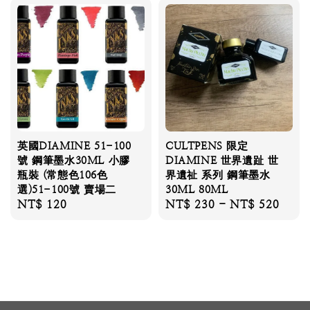
英國DIAMINE 51-100
CULTPENS 限定
號 鋼筆墨水30ML 小膠
DIAMINE 世界遺趾 世
瓶裝 (常態色106色
界遺祉 系列 鋼筆墨水
選)51-100號 賣場二
30ML 80ML
Regular
NT$ 120
Regular
NT$ 230
-
NT$ 520
price
price