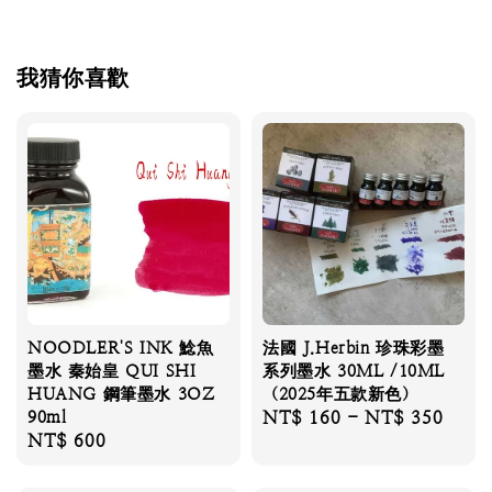
我猜你喜歡
NOODLER'S INK 鯰魚
法國 J.Herbin 珍珠彩墨
墨水 秦始皇 QUI SHI
系列墨水 30ML /10ML
HUANG 鋼筆墨水 3OZ
（2025年五款新色）
90ml
Regular
NT$ 160
-
NT$ 350
Regular
NT$ 600
price
price