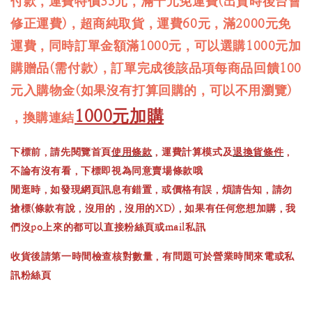
付款，運費特價35元，滿千元免運費(出貨時後台會
修正運費)，超商純取貨，運費60元，滿2000元免
運費，同時訂單金額滿1000元，可以選購1000元加
購贈品(需付款)，訂單完成後該品項每商品回饋100
元入購物金(如果沒有打算回購的，可以不用瀏覽)
1000元加購
，換購連結
下標前，請先閱覽首頁
使用條款
，運費計算模式及
退換貨條件
，
不論有沒有看，下標即視為同意賣場條款哦
閒逛時，如發現網頁訊息有錯置，或價格有誤，煩請告知，請勿
搶標(條款有說，沒用的，沒用的XD)，如果有任何您想加購，我
們沒po上來的都可以直接粉絲頁或mail私訊
收貨後請第一時間檢查核對數量，有問題可於營業時間來電或私
訊粉絲頁