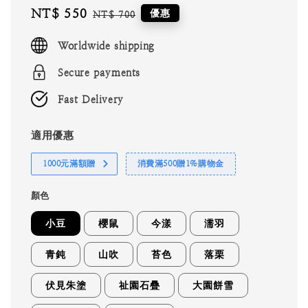
Sale
NT$ 550
Regular
優惠
NT$ 700
price
price
Worldwide shipping
Secure payments
Fast Delivery
適用優惠
1000元滿額贈
消費滿500贈1%購物金
顏色
小豆
櫻鼠
今漾
濡羽
青鈍
山吹
苔色
落栗
伏見朱塗
祉園石疊
大園餅雪