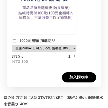
1000元滿額 加購商品
-
+
NT$ 0
NT$ 100
加入購物車
京の音 京之音 TAG STATIONERY （聽色）墨水 鋼筆墨水
京音墨水 40ml