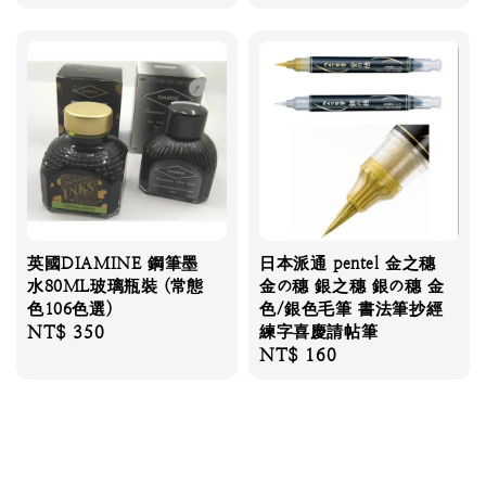
price
英國DIAMINE 鋼筆墨
日本派通 pentel 金之穗
水80ML玻璃瓶裝 (常態
金の穗 銀之穗 銀の穗 金
色106色選)
色/銀色毛筆 書法筆抄經
Regular
NT$ 350
練字喜慶請帖筆
Regular
NT$ 160
price
price