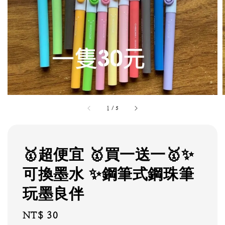
1
/
5
🥇超便宜 🥇買一送一🥇✨
可換墨水 ✨鋼筆式鋼珠筆
玩墨良伴
Regular
NT$ 30