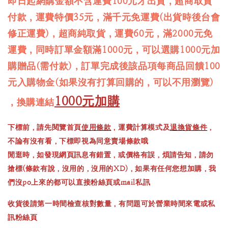
即日起網購金額不含運費100元才出貨，超商取貨
付款，運費特價35元，滿千元免運費(出貨時後台會
修正運費)，超商純取貨，運費60元，滿2000元免
運費，同時訂單金額滿1000元，可以選購1000元加
購贈品(需付款)，訂單完成後該品項每商品回饋100
元入購物金(如果沒有打算回購的，可以不用瀏覽)
1000元加購
，換購連結
下標前，請先閱覽首頁
使用條款
，運費計算模式及
退換貨條件
，
不論有沒有看，下標即視為同意賣場條款哦
閒逛時，如發現網頁訊息有錯置，或價格有誤，煩請告知，請勿
搶標(條款有說，沒用的，沒用的XD)，如果有任何您想加購，我
們沒po上來的都可以直接粉絲頁或mail私訊
收貨後請第一時間檢查核對數量，有問題可於營業時間來電或私
訊粉絲頁