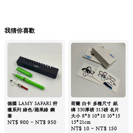
我猜你喜歡
德國 LAMY SAFARI 狩
荷蘭 白卡 多種尺寸 紙
獵系列 綠色/蘋果綠 鋼
磚 350厚磅 315磅 名片
筆
大小 8*8 10*10 10*15
Regular
NT$ 900
-
NT$ 950
15*21cm
Regular
NT$ 10
-
NT$ 150
price