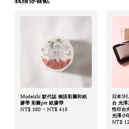
我猜你喜歡
Modaizhi 默代誌 樁語彩圖和紙
日本SH
膠帶 彩圖pet 紙膠帶
台 光澤
性印台光
Regular
NT$ 380
-
NT$ 410
光澤小
price
Regular
NT$ 1