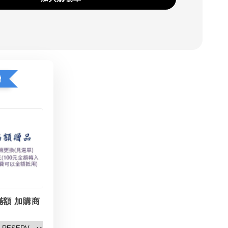
贈
滿額 加購商