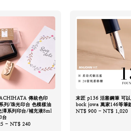
ACHIHATA 傳統色印
末匠 p136 活塞鋼筆 可
系列/珠光印台 色模樣油
bock jowa 萬家146等筆
澤系列印台/補充液8ml
Regular
NT$ 900
-
NT$ 1,020
印台
price
25
-
NT$ 240