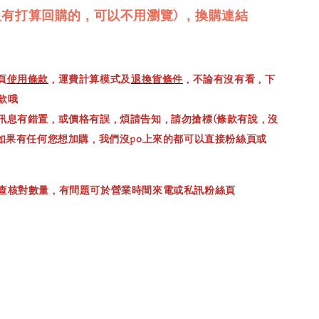
沒有打算回購的，可以不用瀏覽) ，換購連結
頁
使用條款
，運費計算模式及
退換貨條件
，不論有沒有看，下
款哦
訊息有錯置，或價格有誤，煩請告知，請勿搶標(條款有說，沒
，如果有任何您想加購，我們沒po上來的都可以直接粉絲頁或
查核對數量，有問題可於營業時間來電或私訊粉絲頁