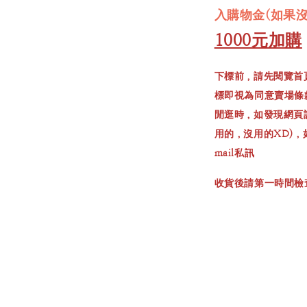
入購物金(如果
1000元加購
下標前，請先閱覽首
標即視為同意賣場條
閒逛時，如發現網頁
用的，沒用的XD)
mail私訊
收貨後請第一時間檢