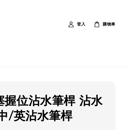
登入
購物車
塞握位沾水筆桿 沾水
 中/英沾水筆桿