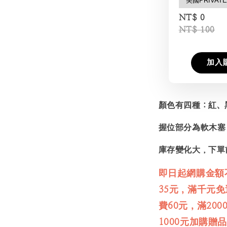
NT$ 0
NT$ 100
加入
顏色有四種：紅、
握位部分為軟木塞
庫存變化大，下單
即日起網購金額
35元，滿千元
費60元，滿20
1000元加購贈