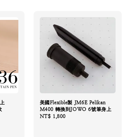
以上
美國Flexible製 JM6E Pelikan
款
M400 轉換到JOWO 6號筆身上
Regular
NT$ 1,800
price