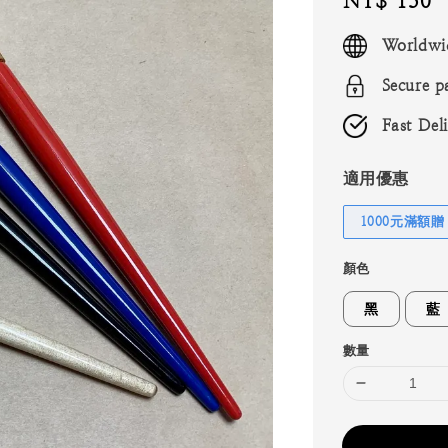
Regular
NT$ 150
price
Worldwi
Secure p
Fast Del
適用優惠
1000元滿額贈
顏色
黑
藍
數量