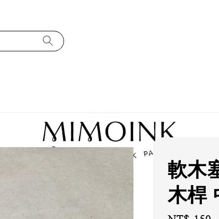
軟木
木桿