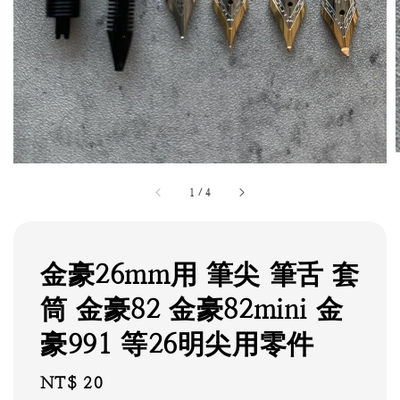
1
/
4
金豪26mm用 筆尖 筆舌 套
筒 金豪82 金豪82mini 金
豪991 等26明尖用零件
Regular
NT$ 20