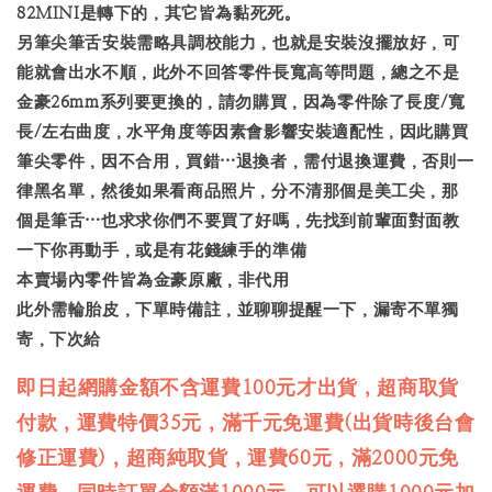
82MINI是轉下的，其它皆為黏死死。
另筆尖筆舌安裝需略具調校能力，也就是安裝沒擺放好，可
能就會出水不順，此外不回答零件長寬高等問題，總之不是
金豪26mm系列要更換的，請勿購買，因為零件除了長度/寬
長/左右曲度，水平角度等因素會影響安裝適配性，因此購買
筆尖零件，因不合用，買錯…退換者，需付退換運費，否則一
律黑名單，然後如果看商品照片，分不清那個是美工尖，那
個是筆舌…也求求你們不要買了好嗎，先找到前輩面對面教
一下你再動手，或是有花錢練手的準備
本賣場內零件皆為金豪原廠，非代用
此外需輪胎皮，下單時備註，並聊聊提醒一下，漏寄不單獨
寄，下次給
即日起網購金額不含運費100元才出貨，超商取貨
付款，運費特價35元，滿千元免運費(出貨時後台會
修正運費)，超商純取貨，運費60元，滿2000元免