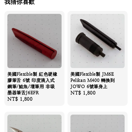
我猜你喜歡
美國Flexible製 紅色硬橡
美國Flexible製 JM6E
膠筆舌 6號 印度滴入式
Pelikan M400 轉換到
鋼筆/鯰魚/壇筆用 非吸
JOWO 6號筆身上
墨器筆舌J6EFR
Regular
NT$ 1,800
Regular
NT$ 1,800
price
price