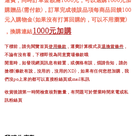
運費，同時訂單金額滿1000元，可以選購1000元加
購贈品(需付款)，訂單完成後該品項每商品回饋100
元入購物金(如果沒有打算回購的，可以不用瀏覽)
1000元加購
，換購連結
下標前，請先閱覽首頁
使用條款
，運費計算模式及
退換貨條件
，
不論有沒有看，下標即視為同意賣場條款哦
閒逛時，如發現網頁訊息有錯置，或價格有誤，煩請告知，請勿
搶標(條款有說，沒用的，沒用的XD)，如果有任何您想加購，我
們沒po上來的都可以直接粉絲頁或mail私訊
收貨後請第一時間檢查核對數量，有問題可於營業時間來電或私
訊粉絲頁