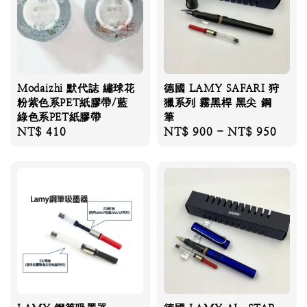
Modaizhi 默代誌 繡球花
德國 LAMY SAFARI 狩
粉紫色系PET紙膠帶/藍
獵系列 霧黑桿 黑尖 鋼
綠色系PET紙膠帶
筆
Regular
NT$ 410
Regular
NT$ 900
-
NT$ 950
price
price