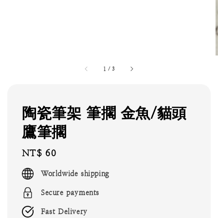
1
/
3
陶瓷筆架 筆擱 金魚/貓頭
鷹筆擱
Regular
NT$ 60
price
Worldwide shipping
Secure payments
Fast Delivery