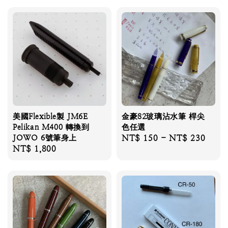
美國Flexible製 JM6E
金豪82玻璃沾水筆 桿尖
Pelikan M400 轉換到
色任選
JOWO 6號筆身上
Regular
NT$ 150
-
NT$ 230
Regular
NT$ 1,800
price
price