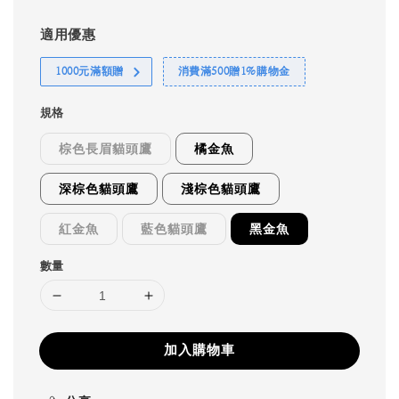
適用優惠
1000元滿額贈
消費滿500贈1%購物金
規格
棕色長眉貓頭鷹
橘金魚
深棕色貓頭鷹
淺棕色貓頭鷹
紅金魚
藍色貓頭鷹
黑金魚
數量
加入購物車