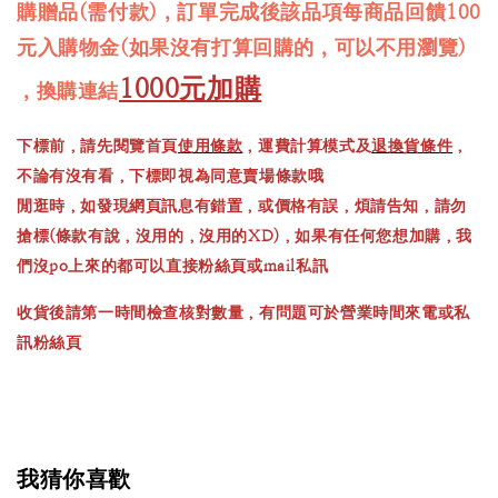
購贈品(需付款)，訂單完成後該品項每商品回饋100
元入購物金(如果沒有打算回購的，可以不用瀏覽)
1000元加購
，換購連結
下標前，請先閱覽首頁
使用條款
，運費計算模式及
退換貨條件
，
不論有沒有看，下標即視為同意賣場條款哦
閒逛時，如發現網頁訊息有錯置，或價格有誤，煩請告知，請勿
搶標(條款有說，沒用的，沒用的XD)，如果有任何您想加購，我
們沒po上來的都可以直接粉絲頁或mail私訊
收貨後請第一時間檢查核對數量，有問題可於營業時間來電或私
訊粉絲頁
我猜你喜歡