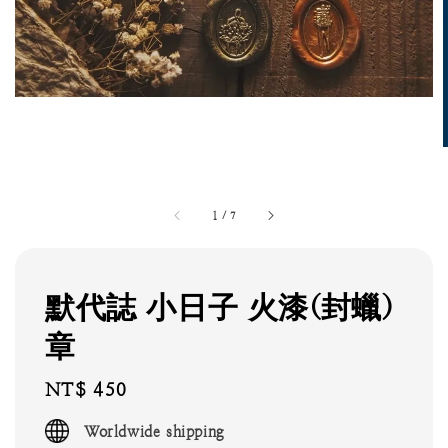
1
/
7
默代誌 小日子 火漆(封蠟)
章
Regular
NT$ 450
price
Worldwide shipping