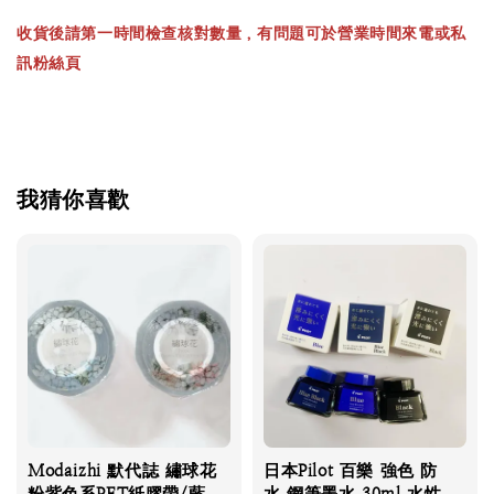
收貨後請第一時間檢查核對數量，有問題可於營業時間來電或私
訊粉絲頁
我猜你喜歡
Modaizhi 默代誌 繡球花
日本Pilot 百樂 強色 防
粉紫色系PET紙膠帶/藍
水 鋼筆墨水 30ml 水性