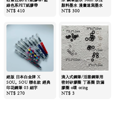
綠色系PET紙膠帶
顏料墨水 漫畫速寫墨水
Regular
NT$ 410
Regular
NT$ 300
price
price
絕版 日本白金牌 X
滴入式鋼筆/活塞鋼筆用
SOU。SOU 聯名款 經典
密封矽膠圈 丁基圈 防漏
印花鋼筆 03 細字
膠圈 o環 oring
Regular
NT$ 270
Regular
NT$ 3
price
price