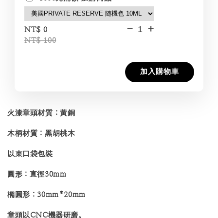
-
+
NT$ 0
NT$ 100
加入購物車
火漆章頭材質：黃銅
木柄材質：黑胡桃木
以束口袋包裝
圓形：直徑30mm
橢圓形：30mm*20mm
章頭以CNC機器研磨。