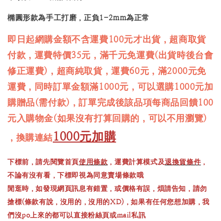
橢圓形款為手工打磨，正負1-2mm為正常
即日起網購金額不含運費100元才出貨，超商取貨
付款，運費特價35元，滿千元免運費(出貨時後台會
修正運費)，超商純取貨，運費60元，滿2000元免
運費，同時訂單金額滿1000元，可以選購1000元加
購贈品(需付款)，訂單完成後該品項每商品回饋100
元入購物金(如果沒有打算回購的，可以不用瀏覽)
1000元加購
，換購連結
下標前，請先閱覽首頁
使用條款
，運費計算模式及
退換貨條件
，
不論有沒有看，下標即視為同意賣場條款哦
閒逛時，如發現網頁訊息有錯置，或價格有誤，煩請告知，請勿
搶標(條款有說，沒用的，沒用的XD)，如果有任何您想加購，我
們沒po上來的都可以直接粉絲頁或mail私訊