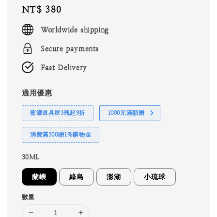
Regular
NT$ 380
price
Worldwide shipping
Secure payments
Fast Delivery
適用優惠
藍濃道具屋3瓶起9折
1000元滿額贈
消費滿500贈1%購物金
30ML
蘭嶼
綠島
澎湖
小琉球
數量