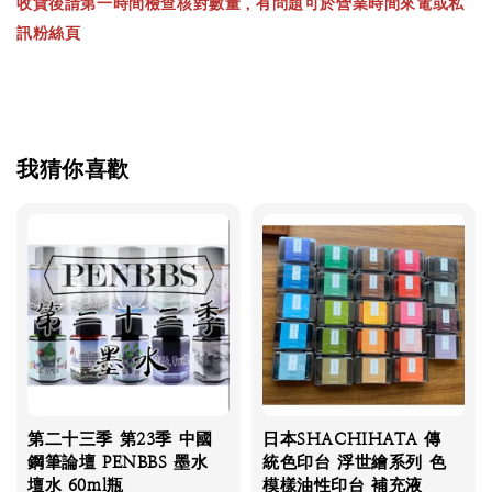
收貨後請第一時間檢查核對數量，有問題可於營業時間來電或私
訊粉絲頁
我猜你喜歡
第二十三季 第23季 中國
日本SHACHIHATA 傳
鋼筆論壇 PENBBS 墨水
統色印台 浮世繪系列 色
壇水 60ml瓶
模樣油性印台 補充液