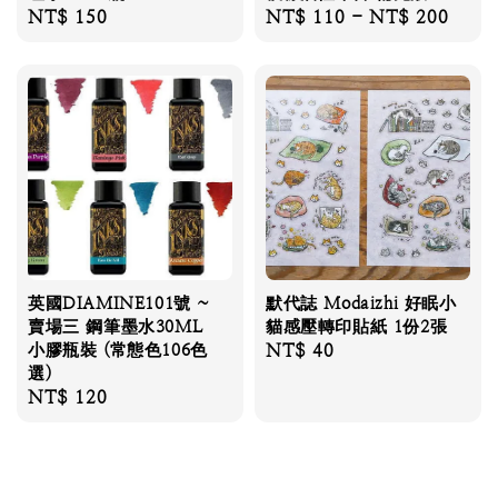
Regular
NT$ 150
Regular
NT$ 110
-
NT$ 200
price
price
英國DIAMINE101號 ~
默代誌 Modaizhi 好眠小
賣場三 鋼筆墨水30ML
貓感壓轉印貼紙 1份2張
小膠瓶裝 (常態色106色
Regular
NT$ 40
選)
price
Regular
NT$ 120
price