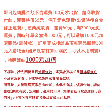
即日起網購金額不含運費100元才出貨，超商取貨
付款，運費特價35元，滿千元免運費(出貨時後台會
修正運費)，超商純取貨，運費60元，滿2000元免
運費，同時訂單金額滿1000元，可以選購1000元加
購贈品(需付款)，訂單完成後該品項每商品回饋100
元入購物金(如果沒有打算回購的，可以不用瀏覽)
1000元加購
，換購連結
下標前，請先閱覽首頁
使用條款
，運費計算模式及
退換貨條件
，
不論有沒有看，下標即視為同意賣場條款哦
閒逛時，如發現網頁訊息有錯置，或價格有誤，煩請告知，請勿
搶標(條款有說，沒用的，沒用的XD)，如果有任何您想加購，我
們沒po上來的都可以直接粉絲頁或mail私訊