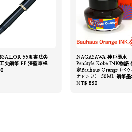
SAILOR 55度書法尖
NAGASAWA 神戶墨水
工尖鋼筆 PF 深藍筆桿
PenStyle Kobe INK物
定Bauhaus Orange (
00
オレンジ） 50ML 鋼筆墨
Regular
NT$ 850
price