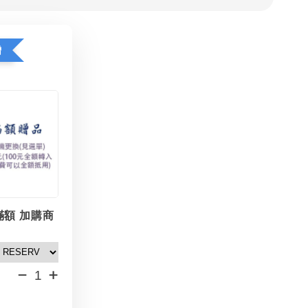
贈
滿額 加購商
-
+