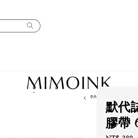
默代誌 
膠帶 