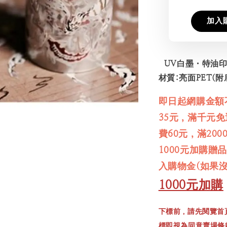
加入
UV白墨・特油印
材質:亮面PET(附底
即日起網購金額
35元，滿千元
費60元，滿20
1000元加購贈
入購物金(如果
1000元加購
下標前，請先閱覽首
標即視為同意賣場條