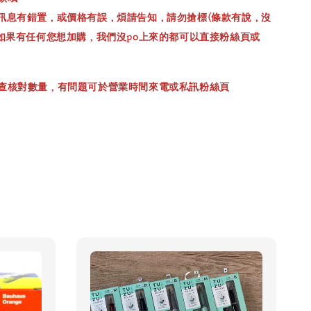
訊息有錯置，或價格有誤，煩請告知，請勿搶標(條款有說，沒
，如果有任何您想加購，我們沒po上來的都可以直接粉絲頁或
查核對數量，有問題可於營業時間來電或私訊粉絲頁