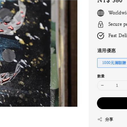
Regular
NT$ 380
price
Worldwi
Secure p
Fast Del
適用優惠
1000元滿額贈
數量
分享