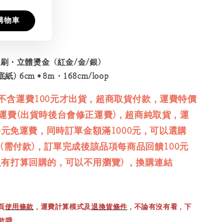
購物車
刷・立體燙金（紅金/金/銀）
紙) 6cm＊8m・168cm/loop
不含運費100元才出貨，超商取貨付款，運費特價
免運費(出貨時後台會修正運費)，超商純取貨，運
00元免運費，同時訂單金額滿1000元，可以選購
品(需付款)，訂單完成後該品項每商品回饋100元
沒有打算回購的，可以不用瀏覽) ，換購連結
頁
使用條款
，運費計算模式及
退換貨條件
，不論有沒有看，下
款哦