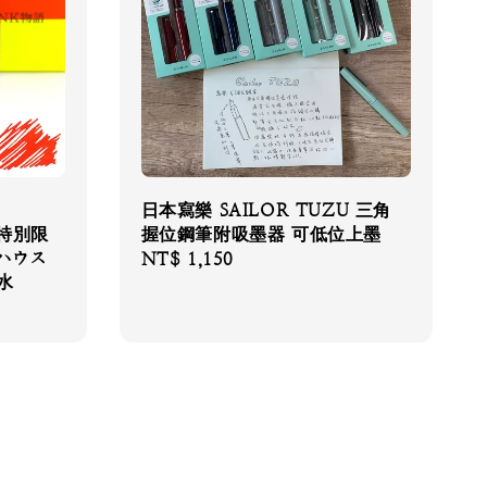
日本寫樂 SAILOR TUZU 三角
語 特別限
握位鋼筆附吸墨器 可低位上墨
バウハウス
Regular
NT$ 1,150
水
price