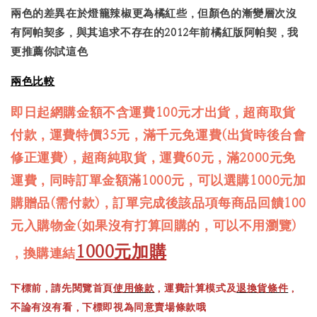
兩色的差異在於燈籠辣椒更為橘紅些，但顏色的漸變層次沒
有阿帕契多，與其追求不存在的2012年前橘紅版阿帕契，我
更推薦你試這色
兩色比較
即日起網購金額不含運費100元才出貨，超商取貨
付款，運費特價35元，滿千元免運費(出貨時後台會
修正運費)，超商純取貨，運費60元，滿2000元免
運費，同時訂單金額滿1000元，可以選購1000元加
購贈品(需付款)，訂單完成後該品項每商品回饋100
元入購物金(如果沒有打算回購的，可以不用瀏覽)
1000元加購
，換購連結
下標前，請先閱覽首頁
使用條款
，運費計算模式及
退換貨條件
，
不論有沒有看，下標即視為同意賣場條款哦