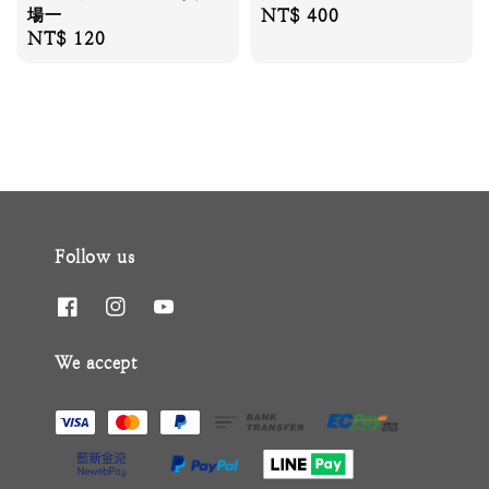
場一
Regular
NT$ 400
Regular
NT$ 120
price
price
Follow us
We accept