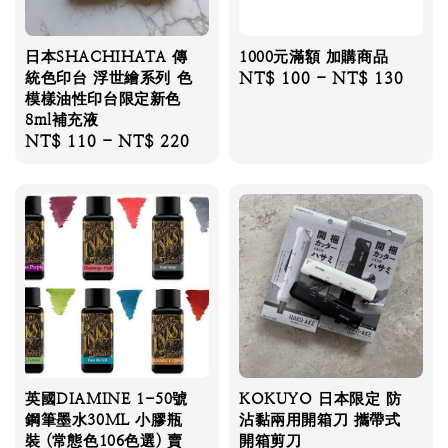
日本SHACHIHATA 傳
1000元滿額 加購商品
統色印台 浮世繪系列 色
Regular
NT$ 100
-
NT$ 130
模樣油性印台限定新色
price
8ml補充液
Regular
NT$ 110
-
NT$ 220
price
英國DIAMINE 1-50號
KOKUYO 日本限定 防
鋼筆墨水30ML 小膠瓶
沾黏兩用開箱刀 攜帶式
裝 (常態色106色選) 賣
開箱剪刀