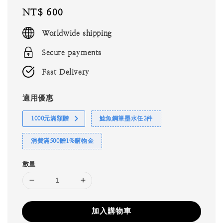
Regular
NT$ 600
price
Worldwide shipping
Secure payments
Fast Delivery
適用優惠
1000元滿額贈
鯰魚鋼筆墨水任2件
消費滿500贈1%購物金
數量
加入購物車