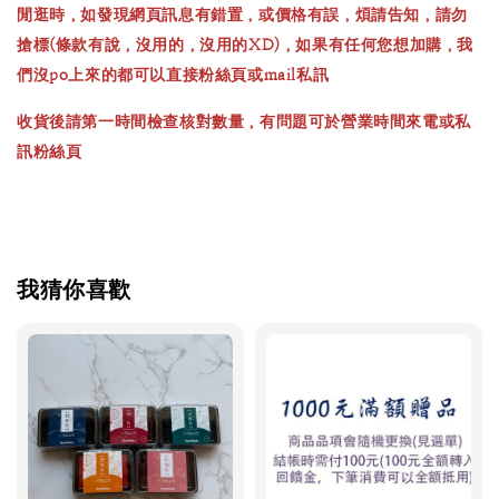
閒逛時，如發現網頁訊息有錯置，或價格有誤，煩請告知，請勿
搶標(條款有說，沒用的，沒用的XD)，如果有任何您想加購，我
們沒po上來的都可以直接粉絲頁或mail私訊
收貨後請第一時間檢查核對數量，有問題可於營業時間來電或私
訊粉絲頁
我猜你喜歡