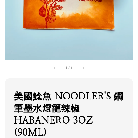
1
/
1
美國鯰魚 NOODLER'S 鋼
筆墨水燈籠辣椒
HABANERO 3OZ
(90ML)