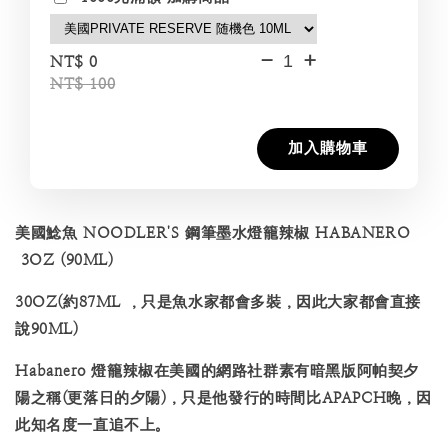
-
+
NT$ 0
NT$ 100
加入購物車
美國鯰魚 NOODLER'S 鋼筆墨水燈籠辣椒 HABANERO
3OZ (90ML)
30OZ(約87ML ，只是魚水家都會多裝，因此大家都會直接
說90ML)
Habanero 燈籠辣椒在美國的網路社群素有暗黑版阿帕契夕
陽之稱(更落日的夕陽)，只是他發行的時間比APAPCH晚，因
此知名度一直追不上。