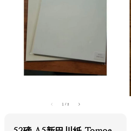
1
/
2
52磅 A5新巴川紙 Tomoe