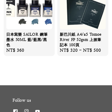
日本寫樂 SAILOR 鋼筆
新巴川紙 A4/a5 Tomoe
墨水 50ML 藍/藍黑/黑
River FP 52gsm 上掀筆
色
記本 100頁
Regular
NT$ 360
Regular
NT$ 320
-
NT$ 500
price
price
Follow us