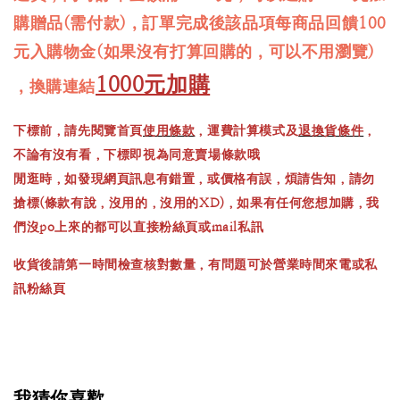
購贈品(需付款)，訂單完成後該品項每商品回饋100
元入購物金(如果沒有打算回購的，可以不用瀏覽)
1000元加購
，換購連結
下標前，請先閱覽首頁
使用條款
，運費計算模式及
退換貨條件
，
不論有沒有看，下標即視為同意賣場條款哦
閒逛時，如發現網頁訊息有錯置，或價格有誤，煩請告知，請勿
搶標(條款有說，沒用的，沒用的XD)，如果有任何您想加購，我
們沒po上來的都可以直接粉絲頁或mail私訊
收貨後請第一時間檢查核對數量，有問題可於營業時間來電或私
訊粉絲頁
我猜你喜歡