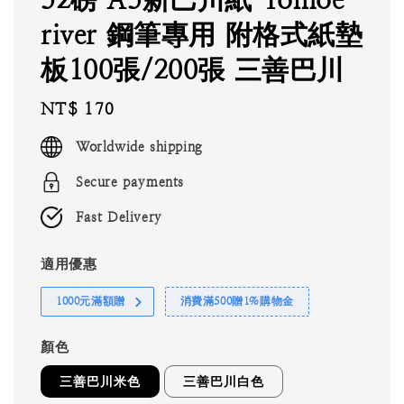
river 鋼筆專用 附格式紙墊
板100張/200張 三善巴川
Regular
NT$ 170
price
Worldwide shipping
Secure payments
Fast Delivery
適用優惠
1000元滿額贈
消費滿500贈1%購物金
顏色
三善巴川米色
三善巴川白色