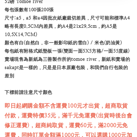
52磅 Tomoe river
每包張數有100張200張
尺寸:a5，a5 和a4因批次紙廠裁切差異，尺寸可能和標準A4
略有長度0.5CM內差異，約A4是21x29.5cm，約A5是
10.5X14.7CM)
顏色有白(自然白，非一般影印紙的雪白) / 米色(奶油黃)
每包紙有附格式紙墊板一張(雙面一面5X5方格/一面55度線)
賣場現售為新紙為三善製作所的tomoe river，新紙和賣場的
sakapt是一樣的，只是是日本原廠包裝，和我們自行包裝的
差別
下標前請注意尺寸顏色
即日起網購金額不含運費100元才出貨，超商取貨
付款，運費特價35元，滿千元免運費(出貨時後台會
修正運費)，超商純取貨，運費60元，滿2000元免
運費，同時訂單金額滿1000元，可以選購1000元加