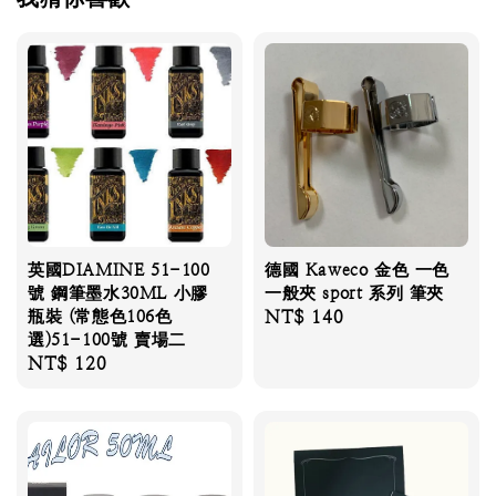
英國DIAMINE 51-100
德國 Kaweco 金色 一色
號 鋼筆墨水30ML 小膠
一般夾 sport 系列 筆夾
瓶裝 (常態色106色
Regular
NT$ 140
選)51-100號 賣場二
price
Regular
NT$ 120
price