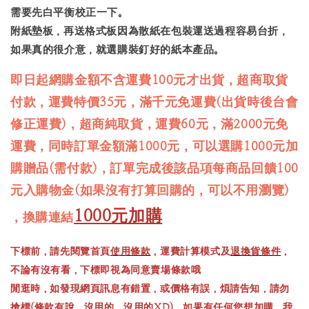
需要先白平衡校正一下。
附紙墊板，再送格式板因為散紙在包裝運送過程容易台折，
如果真的很介意，就選購裝釘好的紙本產品。
即日起網購金額不含運費100元才出貨，超商取貨
付款，運費特價35元，滿千元免運費(出貨時後台會
修正運費)，超商純取貨，運費60元，滿2000元免
運費，同時訂單金額滿1000元，可以選購1000元加
購贈品(需付款)，訂單完成後該品項每商品回饋100
元入購物金(如果沒有打算回購的，可以不用瀏覽)
1000元加購
，換購連結
下標前，請先閱覽首頁
使用條款
，運費計算模式及
退換貨條件
，
不論有沒有看，下標即視為同意賣場條款哦
閒逛時，如發現網頁訊息有錯置，或價格有誤，煩請告知，請勿
搶標(條款有說，沒用的，沒用的XD)，如果有任何您想加購，我