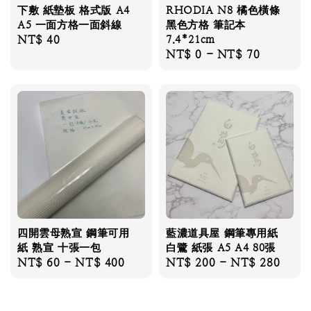
下敷 紙墊板 格式版 A4
RHODIA N8 橘色橫條
A5 一面方格一面斜線
黑色方格 筆記本
Regular
NT$ 40
7.4*21cm
Regular
NT$ 0
-
NT$ 70
price
price
四開雲母熟宣 鋼筆可用
藍濃道具屋 鋼筆專用紙
紙 熟宣 十張一包
白鷺 紙張 A5 A4 80張
Regular
NT$ 60
-
NT$ 400
Regular
NT$ 200
-
NT$ 280
price
price