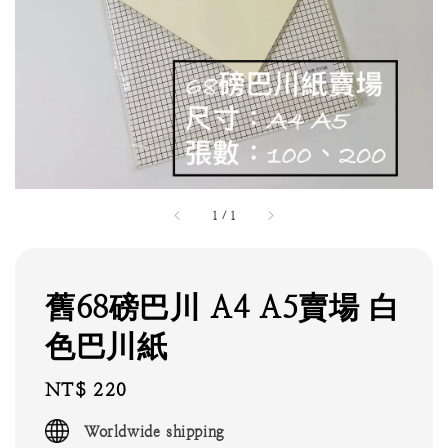
1
/
1
舊68磅巴川 A4 A5賣場 白
色巴川紙
Regular
NT$ 220
price
Worldwide shipping