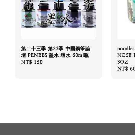
第二十三季 第23季 中國鋼筆論
noodle
壇 PENBBS 墨水 壇水 60ml瓶
NOSE
3OZ
Regular
NT$ 150
Regular
NT$ 6
price
price