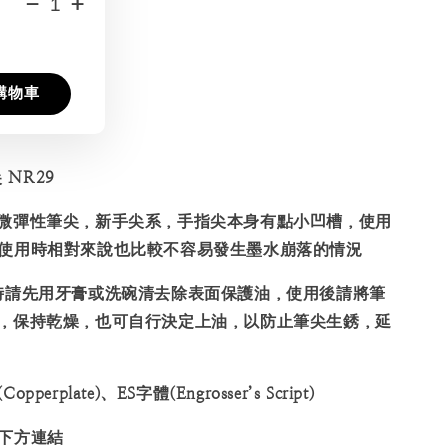
-
+
購物車
 NR29
微彈性筆尖，新手尖系，手指尖本身有點小凹槽，使用
使用時相對來說也比較不容易發生墨水崩落的情況
時請先用牙膏或洗碗清去除表面保護油，使用後請將筆
，保持乾燥，也可自行決定上油，以防止筆尖生銹，延
erplate)、ES字體(Engrosser’s Script)
下方連結