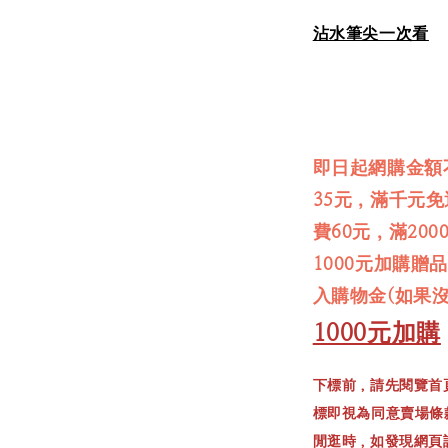
沾水筆尖一次看
即日起網購金額
35元，滿千元
費60元，滿20
1000元加購贈
入購物金(如果
1000元加購
下標前，請先閱覽首
標即視為同意賣場條
閒逛時，如發現網頁