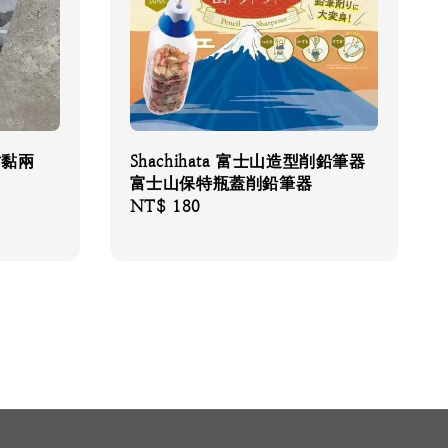
沾黏兩
Shachihata 富士山造型削鉛筆器
富士山保特瓶蓋削鉛筆器
Regular
NT$ 180
price