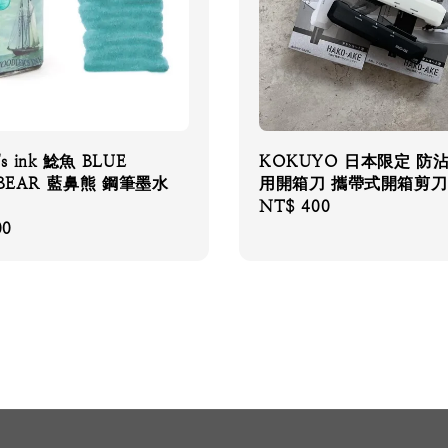
r's ink 鯰魚 BLUE
KOKUYO 日本限定 防
 BEAR 藍鼻熊 鋼筆墨水
用開箱刀 攜帶式開箱剪刀
Regular
NT$ 400
00
price