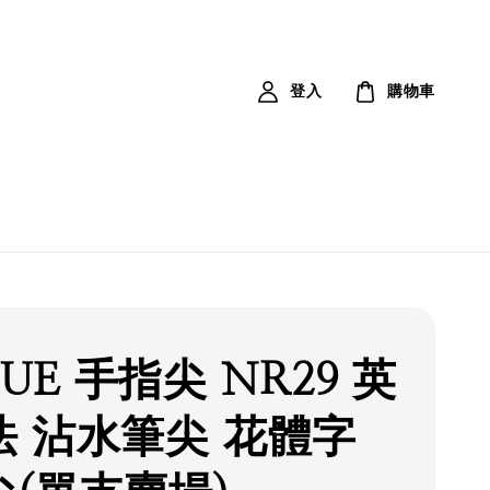
登入
購物車
SUE 手指尖 NR29 英
法 沾水筆尖 花體字