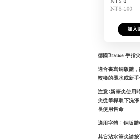
NT$ 0
NT$ 100
加入
德國Brause 手指尖
適合書寫銅版體，
較稀的墨水或新手
注意:新筆尖使用
尖從筆桿取下洗淨
長使用售命
適用字體：銅版體(Copp
其它沾水筆尖請按