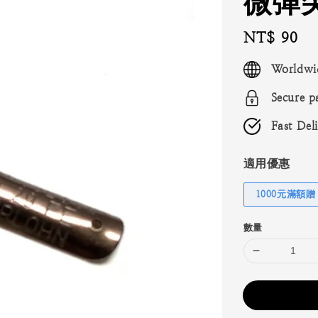
微彈尖
Regular
NT$ 90
price
Worldwi
Secure p
Fast Del
適用優惠
1000元滿額贈
數量