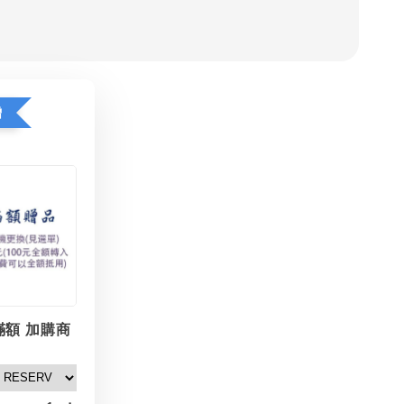
贈
滿額 加購商