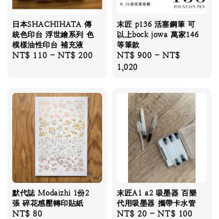
日本SHACHIHATA 傳
末匠 p136 活塞鋼筆 可
統色印台 浮世繪系列 色
以上bock jowa 萬家146
模樣油性印台 補充液
等筆款
Regular
NT$ 110
-
NT$ 200
Regular
NT$ 900
-
NT$
price
price
1,020
默代誌 Modaizhi 1份2
末匠A1 a2 吸墨器 百樂
張 碎花感壓轉印貼紙
代用吸墨器 攜帶卡水管
Regular
NT$ 80
Regular
NT$ 20
-
NT$ 100