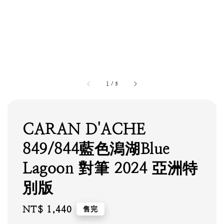
1
/
5
CARAN D'ACHE
849/844藍色潟湖Blue
Lagoon 對筆 2024 亞洲特
別版
Regular
NT$ 1,440
售完
price