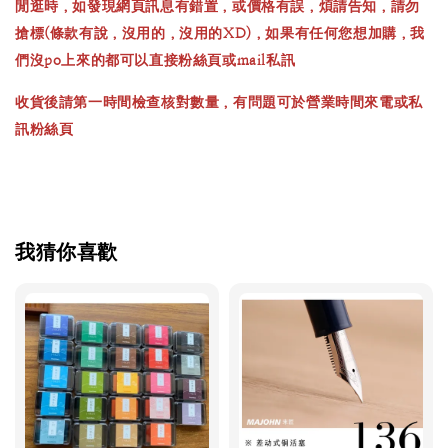
閒逛時，如發現網頁訊息有錯置，或價格有誤，煩請告知，請勿
搶標(條款有說，沒用的，沒用的XD)，如果有任何您想加購，我
們沒po上來的都可以直接粉絲頁或mail私訊
收貨後請第一時間檢查核對數量，有問題可於營業時間來電或私
訊粉絲頁
我猜你喜歡