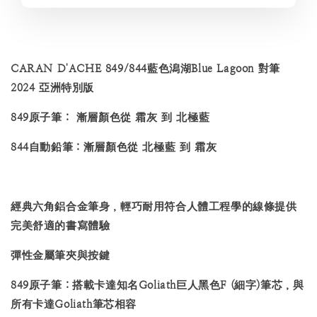
CARAN D'ACHE 849/844藍色潟湖Blue Lagoon 對筆
2024 亞洲特別版
849原子筆： 漸層顏色從 霜灰 到 北極藍
844自動鉛筆：漸層顏色從 北極藍 到 霜灰
經典六角鋁合金筆身，輕巧耐用符合人體工程學的線條提供
完美舒適的書寫體驗
彈性金屬筆夾與按鍵
849原子筆：搭載卡達知名Goliath巨人黑色F (細字)筆芯，與
所有卡達Goliath筆芯相容