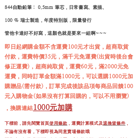
844自動鉛筆： 0.5mm 筆芯，日常書寫、素描、
100 % 瑞士製造，年度特別版，限量發行
管他卡達好不好寫，這顏色就是要來一組啊~~~
即日起網購金額不含運費100元才出貨，超商取貨
付款，運費特價35元，滿千元免運費(出貨時後台會
修正運費)，超商純取貨，運費60元，滿2000元免
運費，同時訂單金額滿1000元，可以選購1000元加
購贈品(需付款)，訂單完成後該品項每商品回饋100
元入購物金(如果沒有打算回購的，可以不用瀏覽)
1000元加購
，換購連結
下標前，請先閱覽首頁
使用條款
，運費計算模式及
退換貨條件
，
不論有沒有看，下標即視為同意賣場條款哦