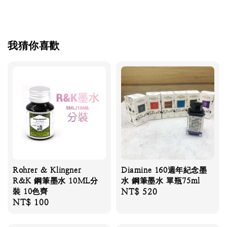
我猜你喜歡
Rohrer & Klingner
Diamine 160週年紀念墨
R&K 鋼筆墨水 10ML分
水 鋼筆墨水 單瓶75ml
裝 10色齊
Regular
NT$ 520
Regular
NT$ 100
price
price