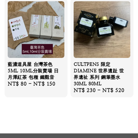
藍濃道具屋 台灣茶色
CULTPENS 限定
5ML 10ML分裝賣場 日
DIAMINE 世界遺趾 世
月潭紅茶 包種 鐵觀音
界遺祉 系列 鋼筆墨水
Regular
NT$ 80
-
NT$ 150
30ML 80ML
Regular
NT$ 230
-
NT$ 520
price
price