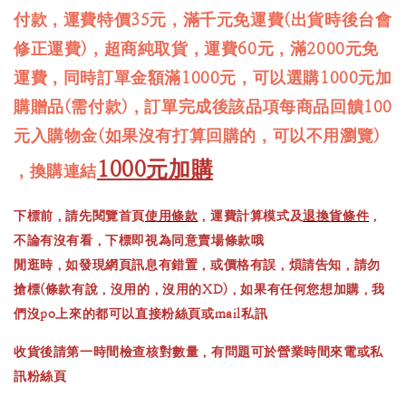
付款，運費特價35元，滿千元免運費(出貨時後台會
修正運費)，超商純取貨，運費60元，滿2000元免
運費，同時訂單金額滿1000元，可以選購1000元加
購贈品(需付款)，訂單完成後該品項每商品回饋100
元入購物金(如果沒有打算回購的，可以不用瀏覽)
1000元加購
，換購連結
下標前，請先閱覽首頁
使用條款
，運費計算模式及
退換貨條件
，
不論有沒有看，下標即視為同意賣場條款哦
閒逛時，如發現網頁訊息有錯置，或價格有誤，煩請告知，請勿
搶標(條款有說，沒用的，沒用的XD)，如果有任何您想加購，我
們沒po上來的都可以直接粉絲頁或mail私訊
收貨後請第一時間檢查核對數量，有問題可於營業時間來電或私
訊粉絲頁