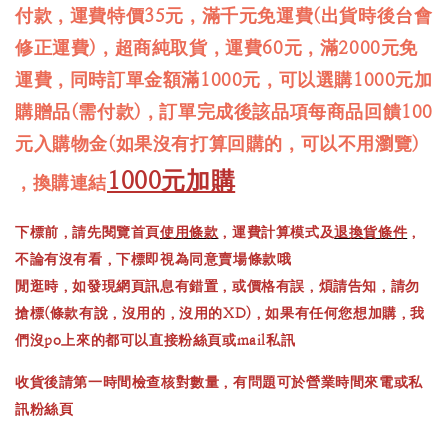
付款，運費特價35元，滿千元免運費(出貨時後台會
修正運費)，超商純取貨，運費60元，滿2000元免
運費，同時訂單金額滿1000元，可以選購1000元加
購贈品(需付款)，訂單完成後該品項每商品回饋100
元入購物金(如果沒有打算回購的，可以不用瀏覽)
1000元加購
，換購連結
下標前，請先閱覽首頁
使用條款
，運費計算模式及
退換貨條件
，
不論有沒有看，下標即視為同意賣場條款哦
閒逛時，如發現網頁訊息有錯置，或價格有誤，煩請告知，請勿
搶標(條款有說，沒用的，沒用的XD)，如果有任何您想加購，我
們沒po上來的都可以直接粉絲頁或mail私訊
收貨後請第一時間檢查核對數量，有問題可於營業時間來電或私
訊粉絲頁