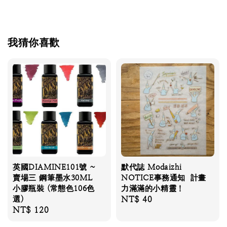
我猜你喜歡
英國DIAMINE101號 ~
默代誌 Modaizhi
賣場三 鋼筆墨水30ML
NOTICE事務通知 計畫
小膠瓶裝 (常態色106色
力滿滿的小精靈！
選)
Regular
NT$ 40
Regular
NT$ 120
price
price