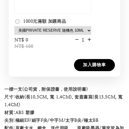
1000元滿額 加購商品
-
+
NT$ 0
NT$ 100
加入購物車
一標一支(公司貨，附保證書，使用說明書)
尺寸:收納(長10.5CM, 寬 1.4CM), 套蓋書寫(長13.5CM, 寬
1.4CM)
材質:ABS 塑膠
尖別:極細EF/細字F尖/中字M/太字B尖/極太BB
配件:原廠卡水，鐵盒，送代用吸，、原廠吸墨器/筆夾皆為加