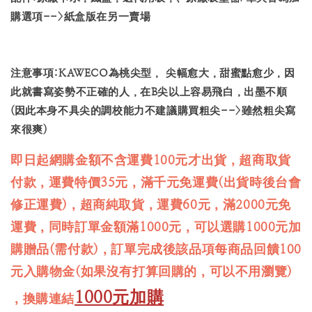
購選項-->紙盒版在另一賣場
注意事項:KAWECO為桃尖型， 尖幅愈大，甜蜜點愈少，因
此就書寫姿勢不正確的人，在B尖以上容易飛白，出墨不順
(因此本身不具尖的調校能力不建議購買粗尖-->雖然粗尖寫
來很爽)
即日起網購金額不含運費100元才出貨，超商取貨
付款，運費特價35元，滿千元免運費(出貨時後台會
修正運費)，超商純取貨，運費60元，滿2000元免
運費，同時訂單金額滿1000元，可以選購1000元加
購贈品(需付款)，訂單完成後該品項每商品回饋100
元入購物金(如果沒有打算回購的，可以不用瀏覽)
1000元加購
，換購連結