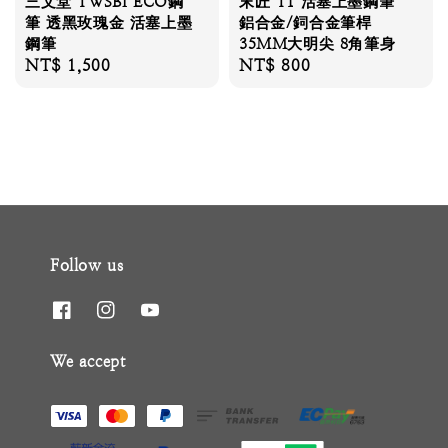
三文堂 TWSBI ECO鋼
末匠 T1 活塞上墨鋼筆
筆 透黑玫瑰金 活塞上墨
鋁合金/鉰合金筆桿
鋼筆
35MM大明尖 8角筆身
Regular
NT$ 1,500
Regular
NT$ 800
price
price
Follow us
We accept