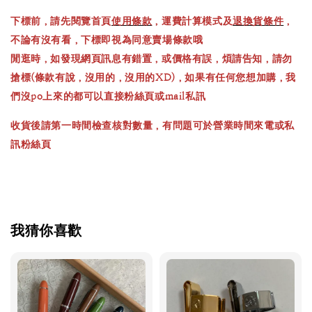
下標前，請先閱覽首頁
使用條款
，運費計算模式及
退換貨條件
，
不論有沒有看，下標即視為同意賣場條款哦
閒逛時，如發現網頁訊息有錯置，或價格有誤，煩請告知，請勿
搶標(條款有說，沒用的，沒用的XD)，如果有任何您想加購，我
們沒po上來的都可以直接粉絲頁或mail私訊
收貨後請第一時間檢查核對數量，有問題可於營業時間來電或私
訊粉絲頁
我猜你喜歡