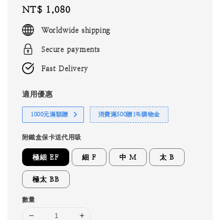
Regular
NT$ 1,080
price
Worldwide shipping
Secure payments
Fast Delivery
適用優惠
1000元滿額贈
消費滿500贈1%購物金
附鐵盒保卡送代用吸
極細 EF
細 F
中 M
太 B
極太 BB
數量