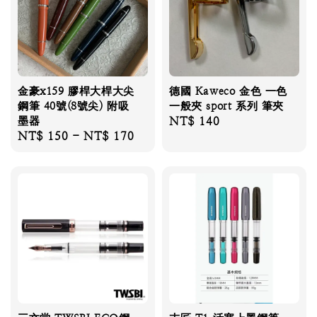
金豪x159 膠桿大桿大尖
德國 Kaweco 金色 一色
鋼筆 40號(8號尖) 附吸
一般夾 sport 系列 筆夾
墨器
Regular
NT$ 140
Regular
NT$ 150
-
NT$ 170
price
price