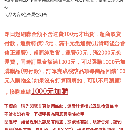
狀
商品內容6色金屬色組合
即日起網購金額不含運費100元才出貨，超商取貨
付款，運費特價35元，滿千元免運費(出貨時後台會
修正運費)，超商純取貨，運費60元，滿2000元免
運費，同時訂單金額滿1000元，可以選購1000元加
購贈品(需付款)，訂單完成後該品項每商品回饋100
元入購物金(如果沒有打算回購的，可以不用瀏覽)
1000元加購
，換購連結
下標前，請先閱覽首頁
使用條款
，運費計算模式及
退換貨條件
，
不論有沒有看，下標即視為同意賣場條款哦
閒逛時，如發現網頁訊息有錯置，或價格有誤，煩請告知，請勿
搶標(條款有說，沒用的，沒用的XD)，如果有任何您想加購，我