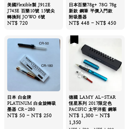
美國Flexible製 J912E
日本百樂78g+ 78G 78g
J743E 百樂10號 15號尖
新款 鋼筆 平價入門款
轉換到 JOWO 6號
附吸墨器
Regular
NT$ 720
Regular
NT$ 448
-
NT$ 450
price
price
優惠
日本 白金牌
德國 LAMY AL-STAR
PLATINUM 白金旋轉吸
恆星系列 2017限定色
墨器 CR-280
PACIFIC 太平洋藍 鋼筆
Regular
NT$ 50
-
NT$ 250
Sale
NT$ 1,300
-
NT$
price
price
1,350