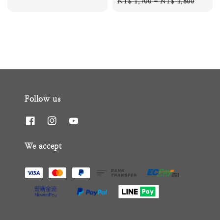
Regular
NT$ 1,700
-
NT$ 1,800
price
Follow us
We accept