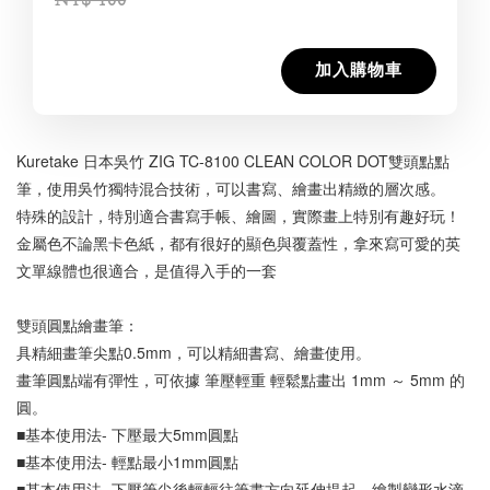
加入購物車
Kuretake 日本吳竹 ZIG TC-8100 CLEAN COLOR DOT雙頭點點
筆，使用吳竹獨特混合技術，可以書寫、繪畫出精緻的層次感。
特殊的設計，特別適合書寫手帳、繪圖，實際畫上特別有趣好玩！
金屬色不論黑卡色紙，都有很好的顯色與覆蓋性，拿來寫可愛的英
文單線體也很適合，是值得入手的一套
雙頭圓點繪畫筆：
具精細畫筆尖點0.5mm，可以精細書寫、繪畫使用。
畫筆圓點端有彈性，可依據 筆壓輕重 輕鬆點畫出 1mm ～ 5mm 的
圓。
■基本使用法- 下壓最大5mm圓點
■基本使用法- 輕點最小1mm圓點
■基本使用法- 下壓筆尖後輕輕往筆畫方向延伸提起，繪製變形水滴