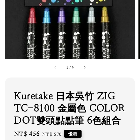
1
/
6
Kuretake 日本吳竹 ZIG
TC-8100 金屬色 COLOR
DOT雙頭點點筆 6色組合
Sale
NT$ 456
Regular
優惠
NT$ 570