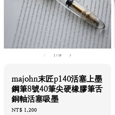
1
/
10
majohn末匠p140活塞上墨
鋼筆8號40筆尖硬橡膠筆舌
銅軸活塞吸墨
Regular
NT$ 1,200