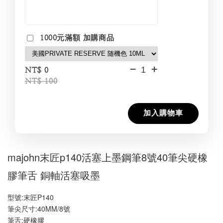
1000元滿額 加購商品
-
+
NT$ 0
NT$ 100
加入購物車
majohn末匠p140活塞上墨鋼筆8號40筆尖硬橡
膠筆舌 銅軸活塞吸墨
型號:末匠P140
筆尖尺寸:40MM/8號
筆舌:硬橡膠