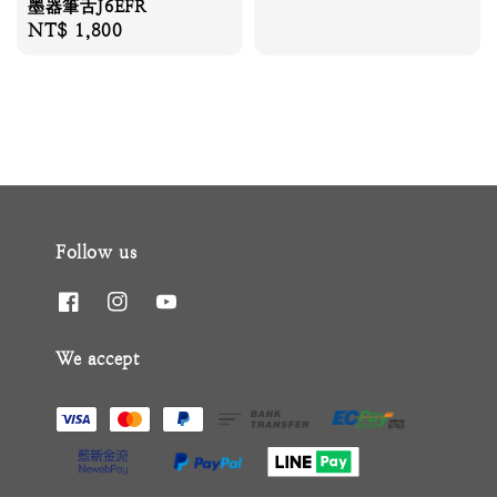
墨器筆舌J6EFR
price
Regular
NT$ 1,800
price
Follow us
We accept