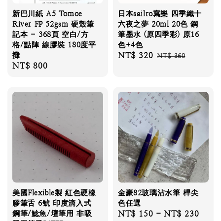
新巴川紙 A5 Tomoe
日本sailro寫樂 四季織十
River FP 52gsm 硬殼筆
六夜之夢 20ml 20色 鋼
記本 - 368頁 空白/方
筆墨水 (原四季彩) 原16
格/點陣 線膠裝 180度平
色+4色
攤
Sale
NT$ 320
Regular
NT$ 360
Regular
NT$ 800
price
price
price
美國Flexible製 紅色硬橡
金豪82玻璃沾水筆 桿尖
膠筆舌 6號 印度滴入式
色任選
鋼筆/鯰魚/壇筆用 非吸
Regular
NT$ 150
-
NT$ 230