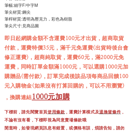
筆幅:細字F/中字M
筆尖材質:鋼尖
筆桿材質:透明為壓克力，彩色為樹脂
筆尖尺寸:見商品圖
即日起網購金額不含運費100元才出貨，超商取貨
付款，運費特價35元，滿千元免運費(出貨時後台會
修正運費)，超商純取貨，運費60元，滿2000元免
運費，同時訂單金額滿1000元，可以選購1000元加
購贈品(需付款)，訂單完成後該品項每商品回饋100
元入購物金(如果沒有打算回購的，可以不用瀏覽)
1000元加購
，換購連結
下標前，請先閱覽首頁
使用條款
，運費計算模式及
退換貨條件
，
不論有沒有看，下標即視為同意賣場條款哦
閒逛時，如發現網頁訊息有錯置，或價格有誤，煩請告知，請勿