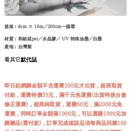
規格︰6cm × 10m／200cm一循環
材質︰和紙或pet／水晶膠／ UV 特殊油墨／白墨
產地︰台灣製
看其它
默代誌
即日起網購金額不含運費100元才出貨，超商取貨
付款，運費特價35元，滿千元免運費(出貨時後台會
修正運費)，超商純取貨，運費60元，滿2000元免
運費，同時訂單金額滿1000元，可以選購1000元加
購贈品(需付款)，訂單完成後該品項每商品回饋100