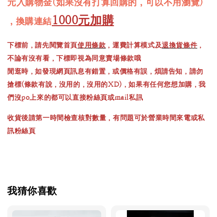
元入購物金(如果沒有打算回購的，可以不用瀏覽)
1000元加購
，換購連結
下標前，請先閱覽首頁
使用條款
，運費計算模式及
退換貨條件
，
不論有沒有看，下標即視為同意賣場條款哦
閒逛時，如發現網頁訊息有錯置，或價格有誤，煩請告知，請勿
搶標(條款有說，沒用的，沒用的XD)，如果有任何您想加購，我
們沒po上來的都可以直接粉絲頁或mail私訊
收貨後請第一時間檢查核對數量，有問題可於營業時間來電或私
訊粉絲頁
我猜你喜歡