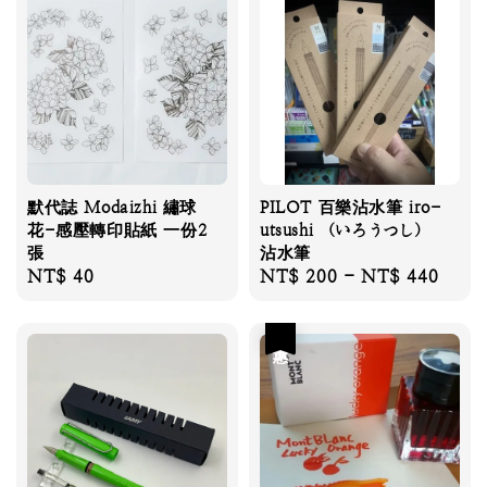
默代誌 Modaizhi 繡球
PILOT 百樂沾水筆 iro-
花-感壓轉印貼紙 一份2
utsushi （いろうつし）
張
沾水筆
Regular
NT$ 40
Regular
NT$ 200
-
NT$ 440
price
price
優惠