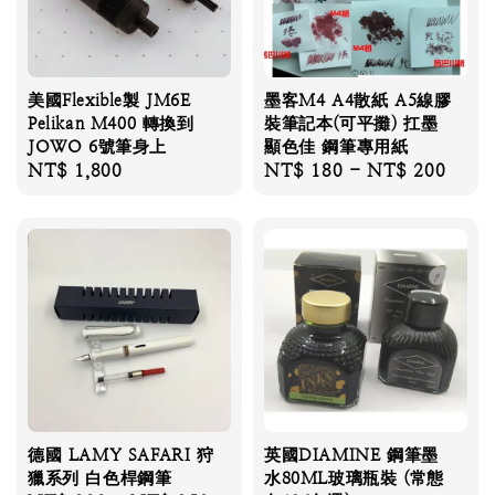
美國Flexible製 JM6E
墨客M4 A4散紙 A5線膠
Pelikan M400 轉換到
裝筆記本(可平攤) 扛墨
JOWO 6號筆身上
顯色佳 鋼筆專用紙
Regular
NT$ 1,800
Regular
NT$ 180
-
NT$ 200
price
price
德國 LAMY SAFARI 狩
英國DIAMINE 鋼筆墨
獵系列 白色桿鋼筆
水80ML玻璃瓶裝 (常態