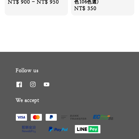
Regular
NT$ 900
-
NT$ 950
色106色選)
Regular
NT$ 350
price
price
Follow us
We accept