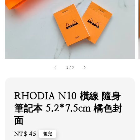
1
/
3
RHODIA N10 橫線 隨身
筆記本 5.2*7.5cm 橘色封
面
Regular
NT$ 45
售完