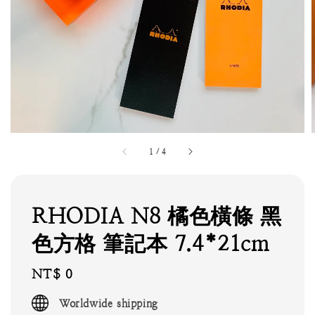
1
/
4
RHODIA N8 橘色橫條 黑
色方格 筆記本 7.4*21cm
Regular
NT$ 0
price
Worldwide shipping