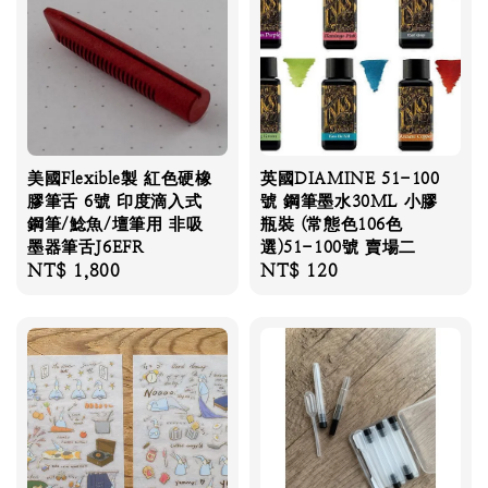
美國Flexible製 紅色硬橡
英國DIAMINE 51-100
膠筆舌 6號 印度滴入式
號 鋼筆墨水30ML 小膠
鋼筆/鯰魚/壇筆用 非吸
瓶裝 (常態色106色
墨器筆舌J6EFR
選)51-100號 賣場二
Regular
NT$ 1,800
Regular
NT$ 120
price
price