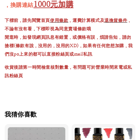
1000元加購
，換購連結
下標前，請先閱覽首頁
使用條款
，運費計算模式及
退換貨條件
，
不論有沒有看，下標即視為同意賣場條款哦
閒逛時，如發現網頁訊息有錯置，或價格有誤，煩請告知，請勿
搶標(條款有說，沒用的，沒用的XD)，如果有任何您想加購，我
們沒po上來的都可以直接粉絲頁或mail私訊
收貨後請第一時間檢查核對數量，有問題可於營業時間來電或私
訊粉絲頁
我猜你喜歡