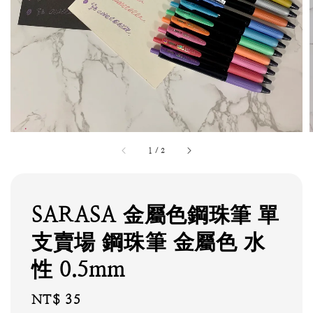
1
/
2
SARASA 金屬色鋼珠筆 單
支賣場 鋼珠筆 金屬色 水
性 0.5mm
Regular
NT$ 35