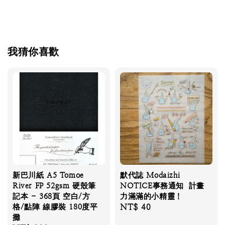
我猜你喜歡
新巴川紙 A5 Tomoe
默代誌 Modaizhi
River FP 52gsm 硬殼筆
NOTICE事務通知 計畫
記本 - 368頁 空白/方
力滿滿的小精靈！
格/點陣 線膠裝 180度平
Regular
NT$ 40
攤
price