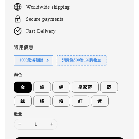
price
Worldwide shipping
Secure payments
Fast Delivery
適用優惠
1000元滿額贈
消費滿500贈1%購物金
顏色
金
銀
銅
皇家藍
藍
綠
橘
粉
紅
紫
數量