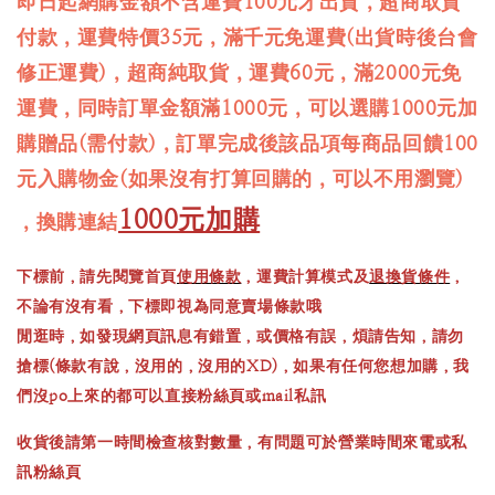
即日起網購金額不含運費100元才出貨，超商取貨
付款，運費特價35元，滿千元免運費(出貨時後台會
修正運費)，超商純取貨，運費60元，滿2000元免
運費，同時訂單金額滿1000元，可以選購1000元加
購贈品(需付款)，訂單完成後該品項每商品回饋100
元入購物金(如果沒有打算回購的，可以不用瀏覽)
1000元加購
，換購連結
下標前，請先閱覽首頁
使用條款
，運費計算模式及
退換貨條件
，
不論有沒有看，下標即視為同意賣場條款哦
閒逛時，如發現網頁訊息有錯置，或價格有誤，煩請告知，請勿
搶標(條款有說，沒用的，沒用的XD)，如果有任何您想加購，我
們沒po上來的都可以直接粉絲頁或mail私訊
收貨後請第一時間檢查核對數量，有問題可於營業時間來電或私
訊粉絲頁