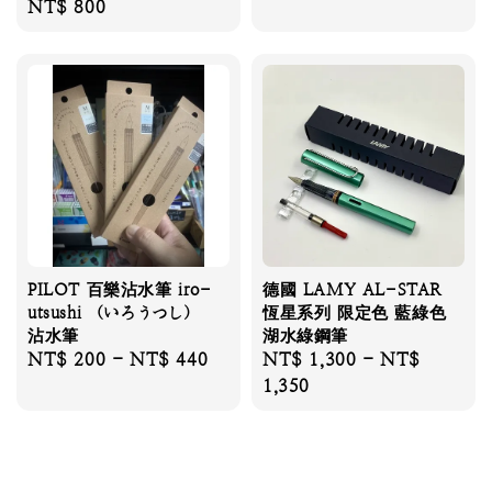
Regular
NT$ 800
price
PILOT 百樂沾水筆 iro-
德國 LAMY AL-STAR
utsushi （いろうつし）
恆星系列 限定色 藍綠色
沾水筆
湖水綠鋼筆
Regular
NT$ 200
-
NT$ 440
Regular
NT$ 1,300
-
NT$
price
price
1,350