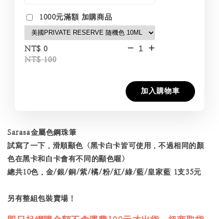
1000元滿額 加購商品
-
+
NT$ 0
NT$ 100
加入購物車
Sarasa金屬色鋼珠筆
試寫了一下，滑順顯色（黑卡白卡皆可使用，不過相同的顏
色在黑卡和白卡會有不同的顯色喔）
總共10色，金/銀/銅/紫/橘/粉/紅/綠/藍/皇家藍 1支35元
另有整組包裝賣場！