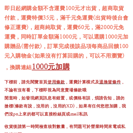
即日起網購金額不含運費100元才出貨，超商取貨
付款，運費特價35元，滿千元免運費(出貨時後台會
修正運費)，超商純取貨，運費60元，滿2000元免
運費，同時訂單金額滿1000元，可以選購1000元加
購贈品(需付款)，訂單完成後該品項每商品回饋100
元入購物金(如果沒有打算回購的，可以不用瀏覽)
1000元加購
，換購連結
下標前，請先閱覽首頁
使用條款
，運費計算模式及
退換貨條件
，
不論有沒有看，下標即視為同意賣場條款哦
閒逛時，如發現網頁訊息有錯置，或價格有誤，煩請告知，請勿
搶標(條款有說，沒用的，沒用的XD)，如果有任何您想加購，我
們沒po上來的都可以直接粉絲頁或mail私訊
收貨後請第一時間檢查核對數量，有問題可於營業時間來電或私