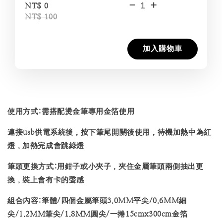
-
+
NT$ 0
NT$ 100
加入購物車
使用方式:需搭配燙金筆專用金箔使用
連接usb供電系統後，按下筆尾開關後使用，待機加熱中為紅
燈，加熱完成會跳綠燈
筆頭更換方式:用鉗子或小夾子，夾住金屬筆頭兩側抽出更
換，裝上會有卡的聲感
組合內容:筆體/四個金屬筆頭3.0MM平尖/0.6MM細
尖/1.2MM筆尖/1.8MM圓尖/一捲15cmx300cm金箔