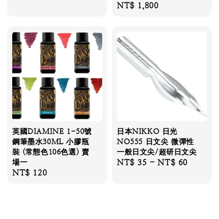
Regular
NT$ 1,800
price
英國DIAMINE 1-50號
日本NIKKO 日光
鋼筆墨水30ML 小膠瓶
NO555 日文尖 微彈性
裝 (常態色106色選) 賣
一般日文尖/超研日文尖
場一
Regular
NT$ 35
-
NT$ 60
Regular
NT$ 120
price
price