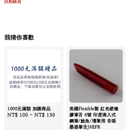
訊粉絲頁
我猜你喜歡
1000元滿額 加購商品
美國Flexible製 紅色硬橡
Regular
NT$ 100
-
NT$ 130
膠筆舌 6號 印度滴入式
鋼筆/鯰魚/壇筆用 非吸
price
墨器筆舌J6EFR